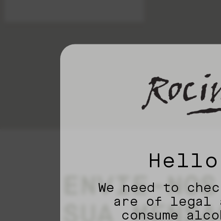
Hello
ENVIE-NOS
We need to chec
are of legal 
SUA MENSA
consume alco