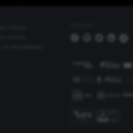
SIGA-NOS
acy Policy
ies Policy
o de Reclamações