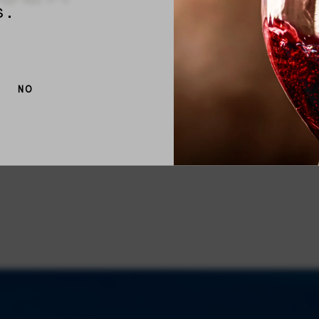
s.
NO
I have read and agree 