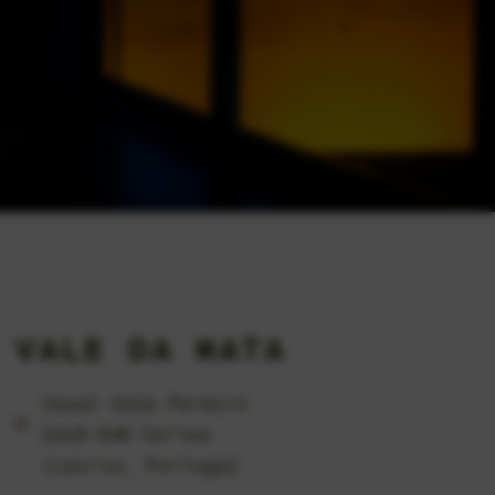
VALE DA MATA
Casal Vale Pereiro
2410-846 Cortes
|Leiria, Portugal