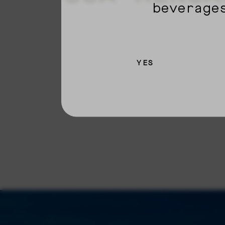
beverage
YES