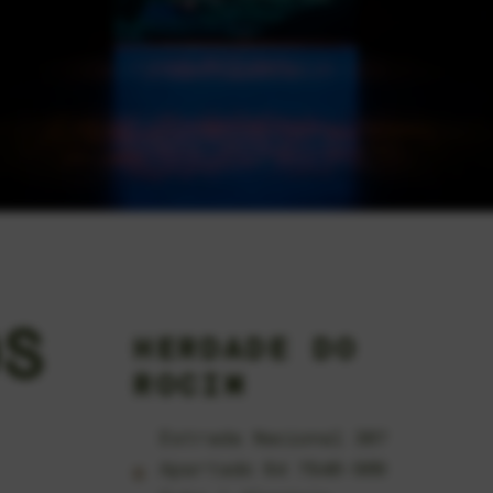
OS
HERDADE DO
ROCIM
Estrada Nacional 387
Apartado 64 7940-909