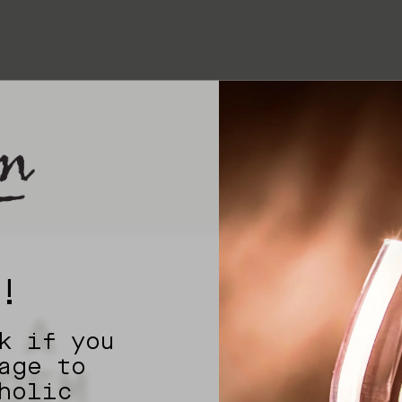
!
 A
k if you
age to
GEM
holic