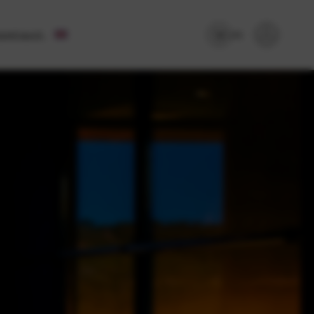
ontact
(0)