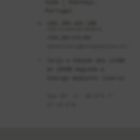
Cuba | Alentejo,
Portugal
+351 284 415 180
(Call to national landline)
+351 284 415 180
administrativo@herdadedorocim.com
Terça a Sábado das 11h00
às 18h00 Segunda e
Domingo mediante reserva
Gps 38º 11′ 50.0”N 7º
51’18.6”W