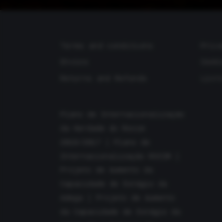
Terms and conditions
Priv
Envios
Cook
Returns and Refunds
Livr
Plano de Internacionalização
da Herdade do Rocim
2016/2017
|
Plano de
Internacionalização ROCIM
|
Projeto de Aumento da
Capacidade de Estágio da
Adega
|
Projeto de Aumento
da Capacidade de Estágio da