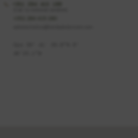
+351 284 415 180
(Call to national landline)
+351 284 415 180
administrativo@herdadedorocim.com
Gps 39º 41′ 39.0”N 8º
46’33.1”W