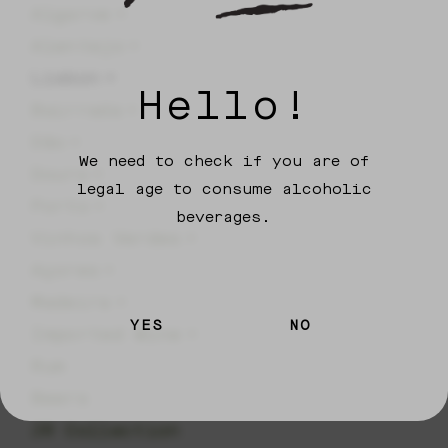
Algarve
+
Alentejo
+
Lisbon
+
Hello!
Bairrada
+
Dão
+
We need to check if you are of
Douro
+
legal age to consume alcoholic
Porto
+
beverages.
Vinhos Verdes
+
Açores
+
Madeira
+
YES
NO
Imported Wine
+
Rum
Beers
JR Collection