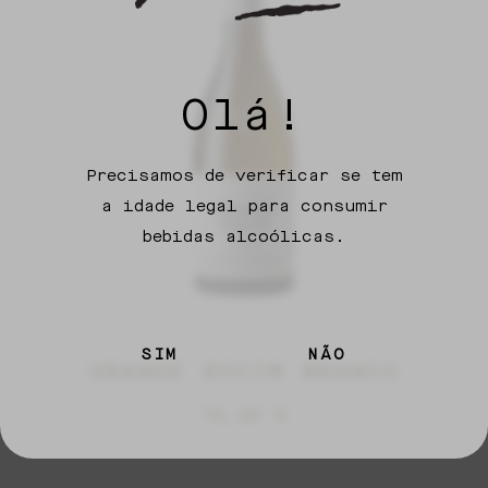
Olá!
Precisamos de verificar se tem
a idade legal para consumir
bebidas alcoólicas.
SIM
NÃO
GRANDE ROCIM BRANCO
79,50
€