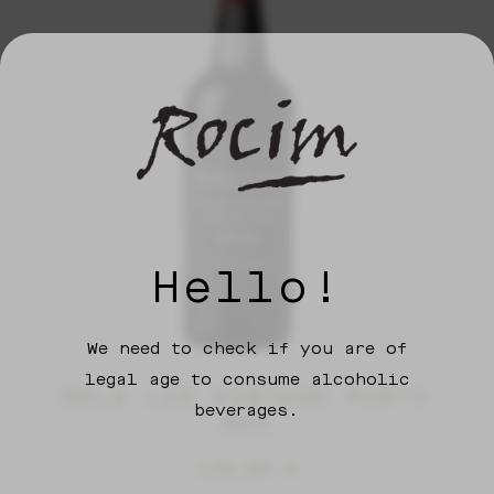
Hello!
We need to check if you are of
legal age to consume alcoholic
BELA LUZ VINTAGE PORTO
beverages.
RED
120,00
€