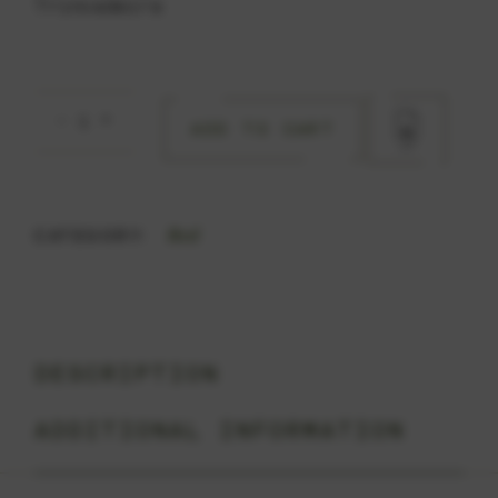
Trincadeira
Mariana Red quantity
ADD TO CART
Red
CATEGORY:
DESCRIPTION
ADDITIONAL INFORMATION