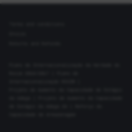
Terms and conditions
Envios
Returns and Refunds
Plano de Internacionalização da Herdade do
Rocim 2016/2017
|
Plano de
Internacionalização ROCIM
|
Projeto de Aumento da Capacidade de Estágio
da Adega
|
Projeto de Aumento da Capacidade
de Estágio da Adega 2A
|
Reforço da
Capacidade de Armazenagem