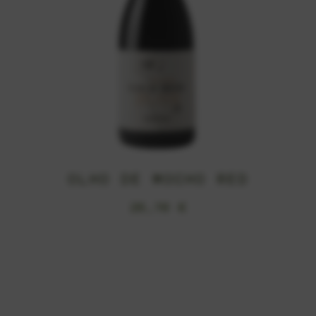
OLHO DE MOCHO RED
26,70
€