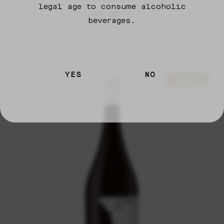
legal age to consume alcoholic
13,99
€
beverages.
YES
NO
Sold