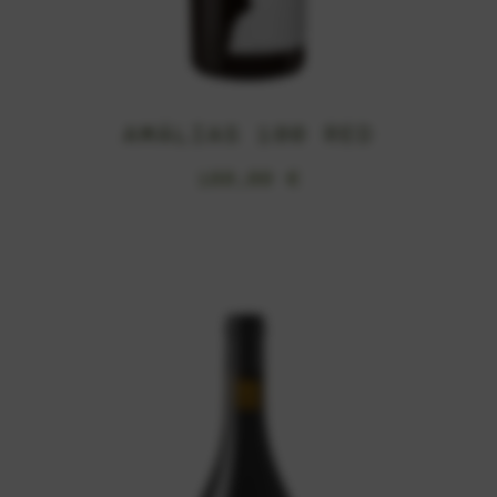
AMÁLIAS 100 RED
180,00
€