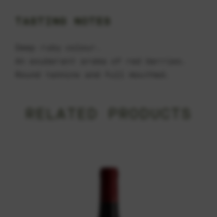
TASTING NOTES
Deep ruby colour.
An exuberant aroma of red berries.
Round tannins and full mouthed.
RELATED PRODUCTS