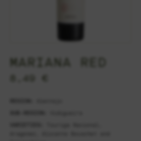
MARIANA RED
8,49
€
REGION:
Alentejo
SUB-REGION:
Vidigueira
VARIETIES:
Touriga Nacional,
Aragonez, Alicante Bouschet and