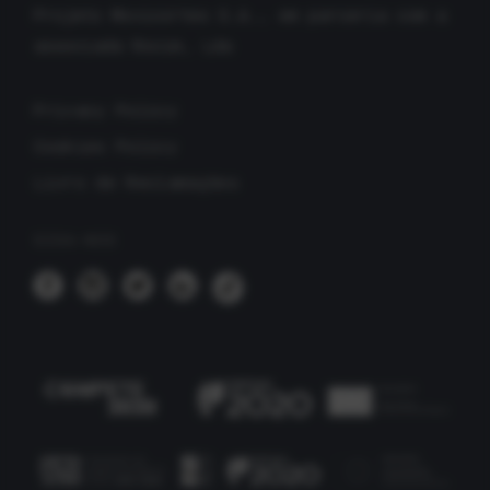
Projeto Movicortes S.A., em parceria com a
associada Rocim, Lda
Privacy Policy
Cookies Policy
Livro de Reclamações
SIGA-NOS