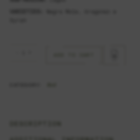
VARIETIES:
Negra Mole, Aragonez e
Syrah
Quinta da Pedragosa Amphora Red quantity
ADD TO CART
Red
CATEGORY:
DESCRIPTION
ADDITIONAL INFORMATION