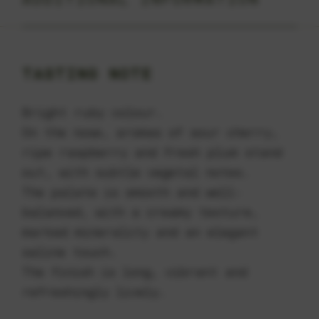
TASTING NOTE
Bright ruby colour.
On the nose, aromas of sour cherry,
ripe raspberry and fresh plum stand
out, with subtle vegetal notes.
The palate is smooth and well-
balanced, with a creamy texture,
marked minerality and an elegant
saline touch.
The finish is long, vibrant and
refreshingly lively.