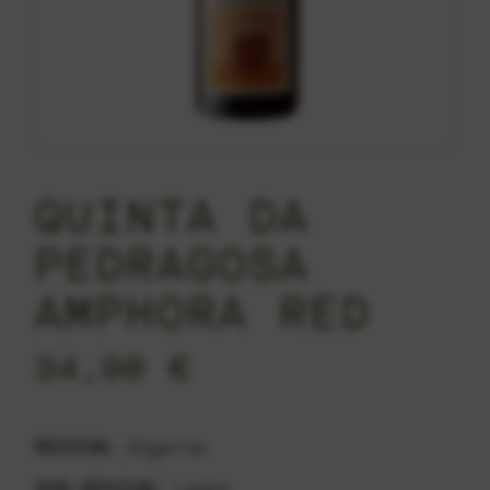
QUINTA DA
PEDRAGOSA
AMPHORA RED
34,90
€
REGION:
Algarve
SUB-REGION:
Lagos