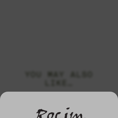
YOU MAY ALSO
LIKE…