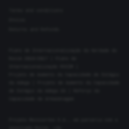
Terms and conditions
Envios
Returns and Refunds
Plano de Internacionalização da Herdade do
Rocim 2016/2017
|
Plano de
Internacionalização ROCIM
|
Projeto de Aumento da Capacidade de Estágio
da Adega
|
Projeto de Aumento da Capacidade
de Estágio da Adega 2A
|
Reforço da
Capacidade de Armazenagem
Projeto Movicortes S.A., em parceria com a
associada Rocim, Lda