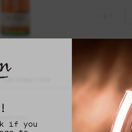
Ukulele quantity
R
CATEGORY:
 INFORMATION
!
ppearance.
k if you