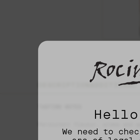
DESCRIPTION
ADDITIONAL
TASTING NOTES
Hello
Persistent flavour, aroma and a
We need to chec