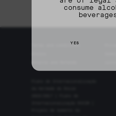
are of legal 
consume alco
beverage
YES
Terms and conditions
Priv
Envios
Cook
Returns and Refunds
Livr
Plano de Internacionalização
da Herdade do Rocim
2016/2017
|
Plano de
Internacionalização ROCIM
|
Projeto de Aumento da