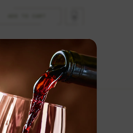
ADD TO CART
um