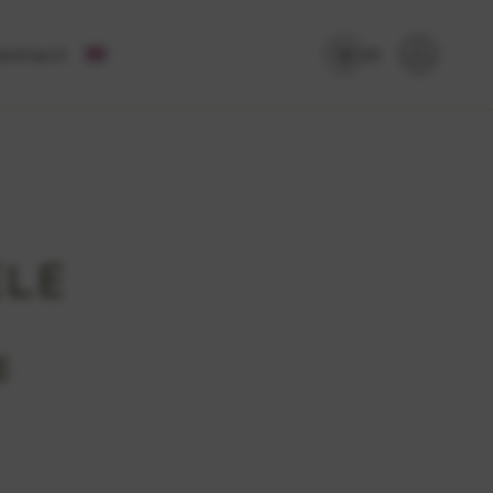
ontact
(0)
ELE
€