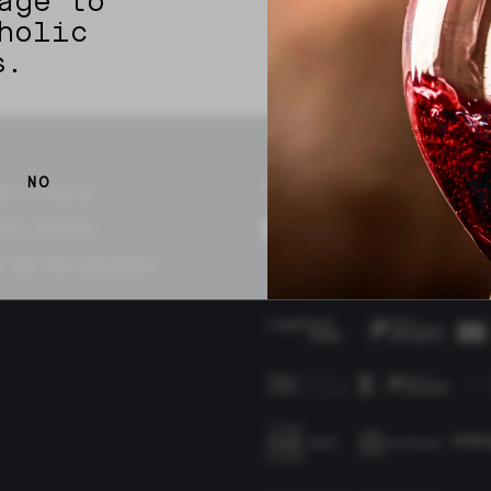
age to
holic
s.
NO
SIGA-NOS
acy Policy
ies Policy
o de Reclamações