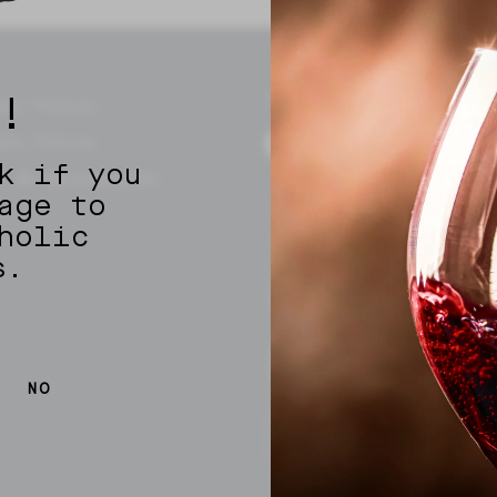
!
SIGA-NOS
acy Policy
ies Policy
k if you
o de Reclamações
age to
holic
s.
NO