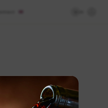
ontact
(0)