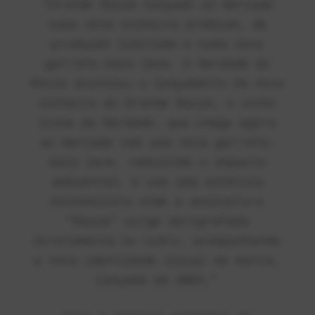
“Grande Rocim lançado no mercado
numa nova colheita premium, de
produção limitada e numa nova
garrafa mais leve. A Herdade do
Rocim anunciou o lançamento da nova
colheita do Grande Rocim, o vinho
ícone da Herdade, que chega agora
ao mercado com uma nova garrafa:
mais leve, reduzindo o impacto
ambiental, e com uma estética
minimalista onde a assinatura
“Rocim” surge serigrafada
diretamente no vidro, acompanhando
a nova identidade visual da marca,
lançada em 2025.”