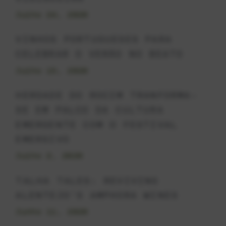
Julho 24, 2026
VINHOS PORTUGUESES PARA
CELEBRAR O VERÃO NO BEATO
Julho 15, 2026
HERDADE DO ROCIM TRANFORMA-
SE EM PALCO DA CULTURA
EMERGENTE COM O FESTIVAL
EMERSIVO
Julho 2, 2026
TALHA TALES: REVIVING
ALENTEJO’S AMPHORA WINES
Junho 11, 2026