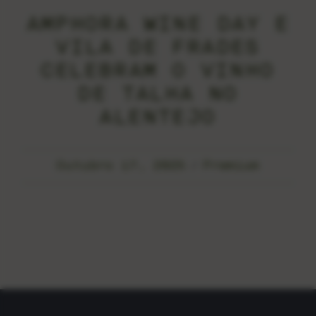
AMPHORA WINE DAY E
VILA DE FRADES
CELEBRAM O VINHO
DE TALHA NO
ALENTEJO
Outubro 17, 2025
Premium