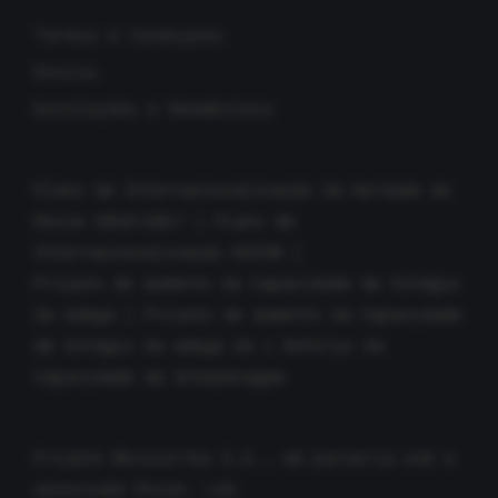
Termos e Condições
Envios
Devoluções e Reembolsos
Plano de Internacionalização da Herdade do
Rocim 2016/2017
|
Plano de
Internacionalização ROCIM
|
Projeto de Aumento da Capacidade de Estágio
da Adega
|
Projeto de Aumento da Capacidade
de Estágio da Adega 2A
|
Reforço da
Capacidade de Armazenagem
Projeto Movicortes S.A., em parceria com a
associada Rocim, Lda