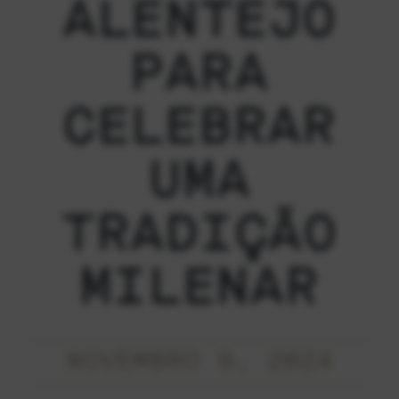
ALENTEJO
PARA
CELEBRAR
UMA
TRADIÇÃO
MILENAR
NOVEMBRO 9, 2024