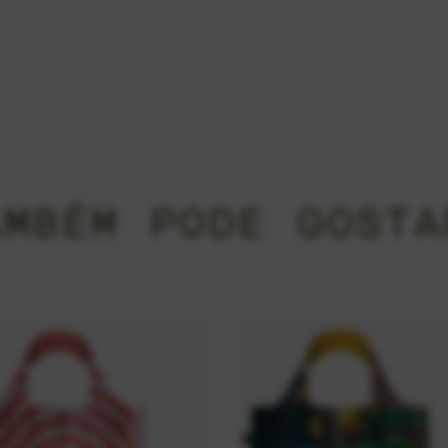
AMBÉM PODE GOSTA