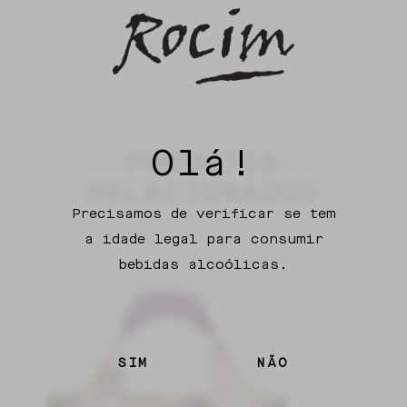
Olá!
PRODUTOS
RELACIONADOS
Precisamos de verificar se tem
a idade legal para consumir
bebidas alcoólicas.
SIM
NÃO