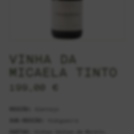
VINHA DA
MICAELA TINTO
199,00
€
REGIÃO:
Alentejo
SUB-REGIÃO:
Vidigueira
CASTAS:
Vinhas Velhas de Moreto,