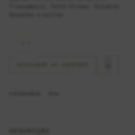
Trincadeira, Tinta Grossa, Alicante
Bouschet e outras
Vinha da Micaela Tinto quantity
ADICIONAR AO CARRINHO
Tinto
CATEGORIA:
DESCRIÇÃO