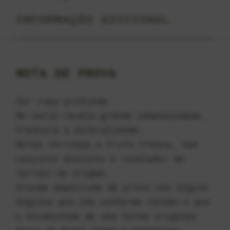
INFORMAÇÃO ADICIONAL
NOTA DE PROVA
Cor ruby profunda.
No nariz revela grande complexidade,
frescura e mineralidade.
Notas terrosas e fruta fresca, num
conjunto distinto e revelador do
terroir
de origem.
Grande amplitude de prova com alguns
ângulos que lhe conferem tensão e que
o encaminham de uma forma original