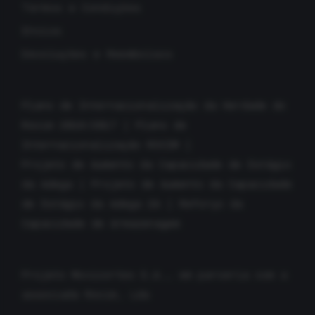
Termos e Condições
Envios
Devoluções e Reembolsos
Plano de Internacionalização da Herdade do
Rocim 2016/2017
|
Plano de
Internacionalização ROCIM
|
Projeto de Aumento da Capacidade de Estágio
da Adega
|
Projeto de Aumento da Capacidade
de Estágio da Adega 2A
|
Reforço da
Capacidade de Armazenagem
Projeto Movicortes S.A., em parceria com a
associada Rocim, Lda