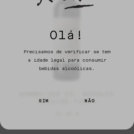
Olá!
Precisamos de verificar se tem
a idade legal para consumir
bebidas alcoólicas.
SOMMELIER ED. RODOLFO
TRISTÃO TINTO
SIM
NÃO
21,45
€