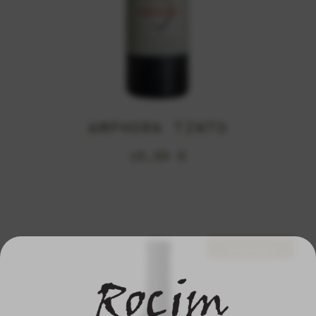
AMPHORA TINTO
16,99
€
Esgotado