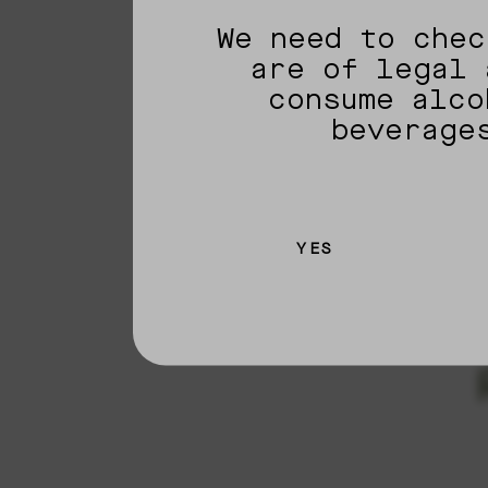
We need to chec
are of legal 
consume alco
beverage
YES