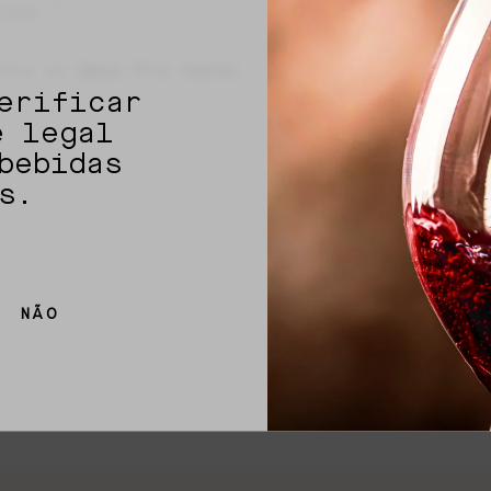
inho.”
leta no
Deco Pro teste
erificar
e legal
bebidas
s.
SHARE
NÃO