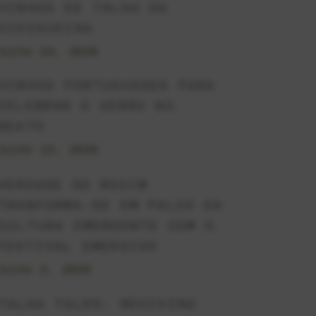
VINHOS DE TALHA DA
VIDIGUEIRA
Julho 24, 2026
VINHOS PORTUGUESES PARA
CELEBRAR O VERÃO NO
BEATO
Julho 15, 2026
HERDADE DO ROCIM
TRANFORMA-SE EM PALCO DA
CULTURA EMERGENTE COM O
FESTIVAL EMERSIVO
Julho 2, 2026
TALHA TALES: REVIVING