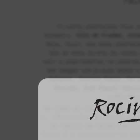
TAL
“O cante alentejano fica n
novembro,
Vila de Frades, conc
Beja. Ouvir uma moda alenteja
que se bebe direto da talha,
sair e experimentar os sabores
tem adegas com provas dadas 
Galante, Justino Damas, Gera
Honrado, José Miguel Caeir
experiênc
Em todas as ruas e ruelas, ca
n.º 29 A da Rua de Lisboa, em 
da família de Teresa Caeiro
Talha. É a única mulher na ter