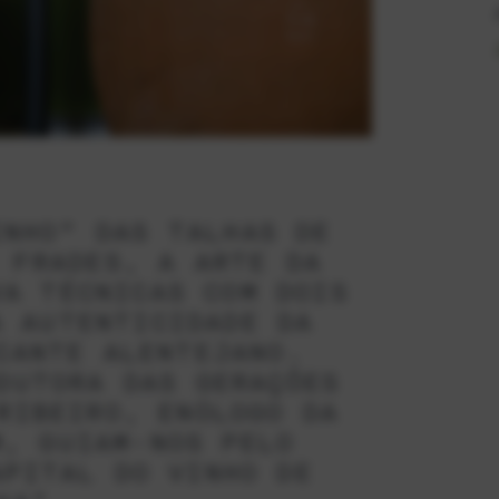
INHO” DAS TALHAS DE
 FRADES, A ARTE DA
VA TÉCNICAS COM DOIS
A AUTENTICIDADE DA
CANTE ALENTEJANO.
DUTORA DAS GERAÇÕES
RIBEIRO, ENÓLOGO DA
M, GUIAM-NOS PELO
APITAL DO VINHO DE