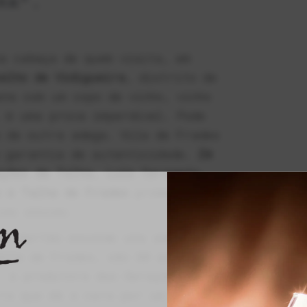
HA”.
a cabeça de quem visita, em
elho de Vidigueira
, distrito de
na com um copo de vinho, vinho
 é uma prova imperdível. Pode
 de outra adega. Vila de Frades
e garantia de autenticidade.
Zé
ções da Talha, Luís Carapeto,
o e Talha de Frades
prometem
ias únicas.
da portão esconde uma adega. No
Vila de Frades, são 50 as talhas
, a produtora das Gerações da
ra que dá a cara por um projeto