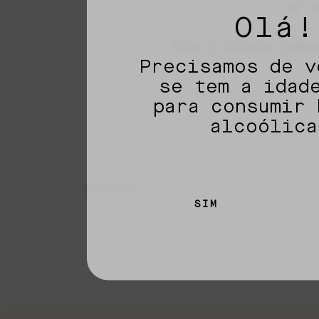
de v
Olá!
Veja a notícia comp
Precisamos de v
se tem a idad
para consumir 
alcoólica
SIM