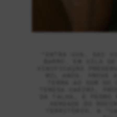
“ENTRA UVA, SAI V
BARRO. EM VILA DE
VINIFICAÇÃO PRESER
MIL ANOS. PROVE 
TERRA AO SOM DO 
TERESA CAEIRO, PRO
DA TALHA, E PEDRO 
HERDADE DO ROCI
TERRITÓRIO, A “C