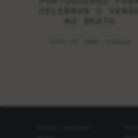
PORTUGUESES PAR
CELEBRAR O VERÃ
NO BEATO
Julho 15, 2026
Premium
Termos e Condições
Polí