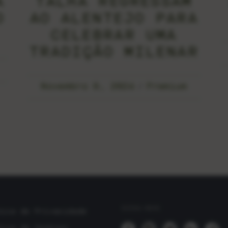
A
TALHA REGRESSAM
O
AO ALENTEJO PARA
CELEBRAR UMA
TRADIÇÃO MILENAR
Novembro 9, 2024
Premium
SIGA-NOS
tica de Privacidade