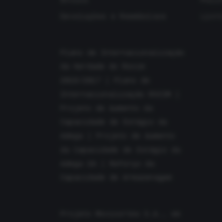
Envios
Polí
Devoluções e Reembolsos
Livr
Plano de Internacionalização
da Herdade do Rocim
2016/2017
|
Plano de
Internacionalização ROCIM
|
Projeto de Aumento da
Capacidade de Estágio da
Adega
|
Projeto de Aumento
da Capacidade de Estágio da
Adega 2A
|
Reforço da
Capacidade de Armazenagem
Projeto Movicortes S.A., em