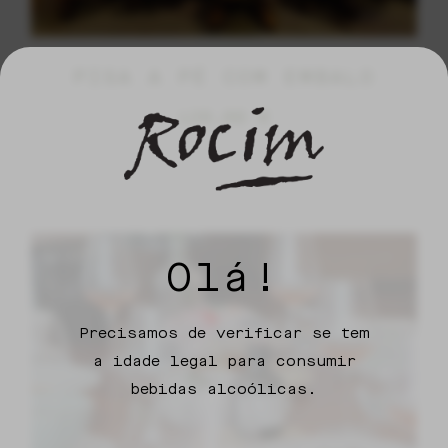
PISA A PÉ COM EMBALO
120,00
€
Olá!
Precisamos de verificar se tem
a idade legal para consumir
bebidas alcoólicas.